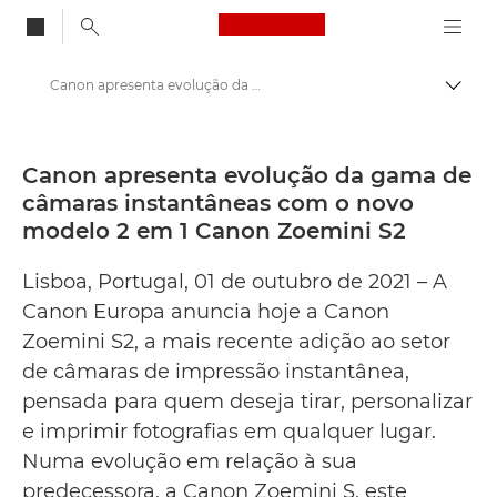
Canon Logo, back to
Canon apresenta evolução da gama de câmaras instantâneas com o novo modelo 2 em 1 Canon Zoemini S2 - Centro de imprensa da Canon
Alter
Canon
Press Centre
Canon apresenta evolução da gama de
câmaras instantâneas com o novo
Comunicados de imprensa – Centro de imprensa da Canon
modelo 2 em 1 Canon Zoemini S2
Lisboa, Portugal, 01 de outubro de 2021 – A
Canon Europa anuncia hoje a Canon
Zoemini S2, a mais recente adição ao setor
de câmaras de impressão instantânea,
pensada para quem deseja tirar, personalizar
e imprimir fotografias em qualquer lugar.
Numa evolução em relação à sua
predecessora, a Canon Zoemini S, este