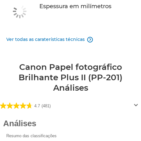
Espessura em milímetros
Ver todas as caraterísticas técnicas

Canon Papel fotográfico
Brilhante Plus II (PP-201)
Análises
4.7
(481)
4.7
em
5
estrelas.
481
análises