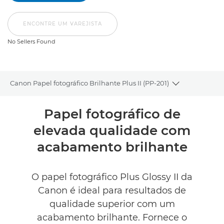
ENCONTRE UM VAREJISTA
No Sellers Found
Canon Papel fotográfico Brilhante Plus II (PP-201)
Toggle bread
Descrição geral
Papel fotográfico de
elevada qualidade com
Caraterísticas técnicas
acabamento brilhante
Comentários
O papel fotográfico Plus Glossy II da
ENCONTRE UM VAREJISTA
Canon é ideal para resultados de
No Sellers Found
qualidade superior com um
acabamento brilhante. Fornece o