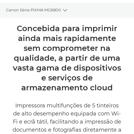
Canon Série PIXMA MG6800
Toggle breadcrumbs
Descrição geral
Concebida para imprimir
ainda mais rapidamente
Caraterísticas técnicas
sem comprometer na
Comentários
qualidade, a partir de uma
vasta gama de dispositivos
Suporte
e serviços de
COMPRAR TINTEIROS
armazenamento cloud
Impressora multifunções de 5 tinteiros
de alto desempenho equipada com Wi-
Fi e ecrã tátil, facilitando a impressão de
documentos e fotografias diretamente a