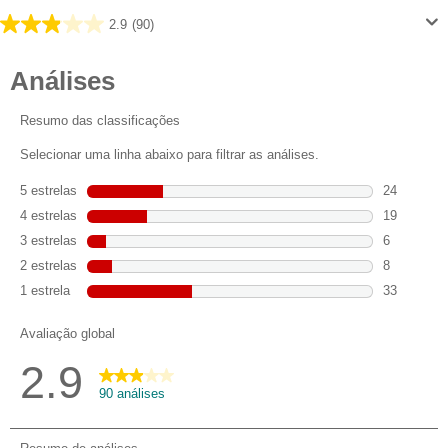
2.9
(90)
2.9
em
5
estrelas.
90
análises