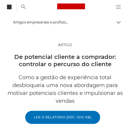
Canon Logo, back to
Artigos empresariais e profissionais
Alter
Canon
Soluções e serviços
ARTIGO
Informações
De potencial cliente a comprador:
controlar o percurso do cliente
Como a gestão de experiência total
desbloqueia uma nova abordagem para
motivar potenciais clientes e impulsionar as
vendas
LER O RELATÓRIO [PDF, 1010 KB]