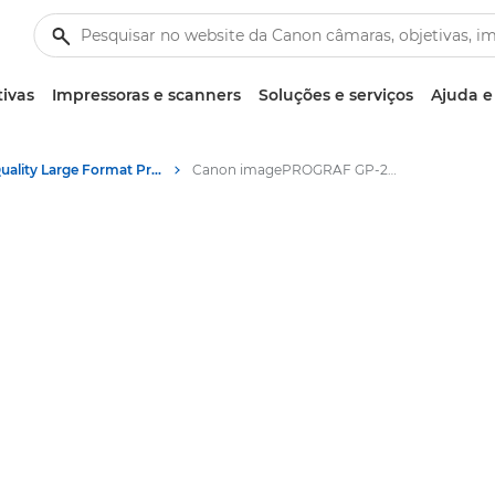
tivas
Impressoras e scanners
Soluções e serviços
Ajuda e
High-Quality Large Format Printers for CAD/GIS and Stunning Graphics
Canon imagePROGRAF GP-2600S: impressão de grande formato precisa