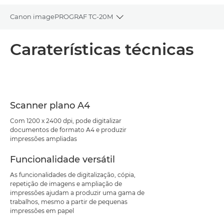
Canon imagePROGRAF TC-20M
Toggle breadcrumbs
Descrição geral
Caraterísticas técnicas
Caraterísticas técnicas
Transferência de PDF
Scanner plano A4
Com 1200 x 2400 dpi, pode digitalizar
documentos de formato A4 e produzir
impressões ampliadas
Funcionalidade versátil
As funcionalidades de digitalização, cópia,
repetição de imagens e ampliação de
impressões ajudam a produzir uma gama de
trabalhos, mesmo a partir de pequenas
impressões em papel