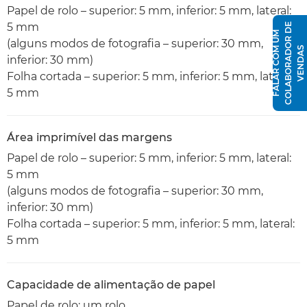
Papel de rolo – superior: 5 mm, inferior: 5 mm, lateral:
5 mm
E
F
A
L
A
R
C
O
U
M
C
O
L
A
B
O
R
A
D
O
R
D
V
E
N
D
A
(alguns modos de fotografia – superior: 30 mm,
M
S
inferior: 30 mm)
Folha cortada – superior: 5 mm, inferior: 5 mm, lateral:
5 mm
Área imprimível das margens
Papel de rolo – superior: 5 mm, inferior: 5 mm, lateral:
5 mm
(alguns modos de fotografia – superior: 30 mm,
inferior: 30 mm)
Folha cortada – superior: 5 mm, inferior: 5 mm, lateral:
5 mm
Capacidade de alimentação de papel
Papel de rolo: um rolo