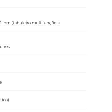
 21 ipm (tabuleiro multifunções)
menos
a
tico)