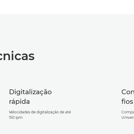
cnicas
Digitalização
Con
rápida
fios
Velocidades de digitalização de até
Compat
150 ipm
Univers