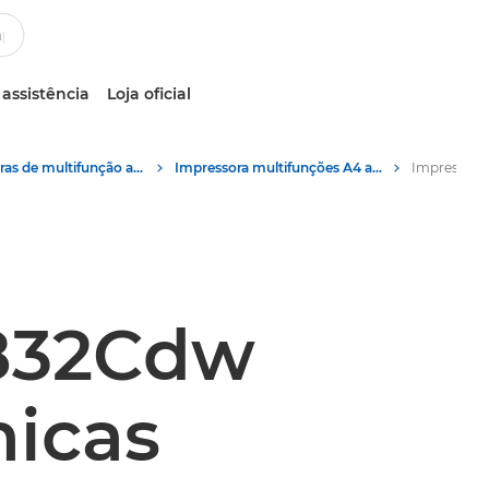
 assistência
Loja oficial
Impressoras de multifunção a cores
Impressora multifunções A4 a cores Canon i-SENSYS MF832Cdw
832Cdw
nicas