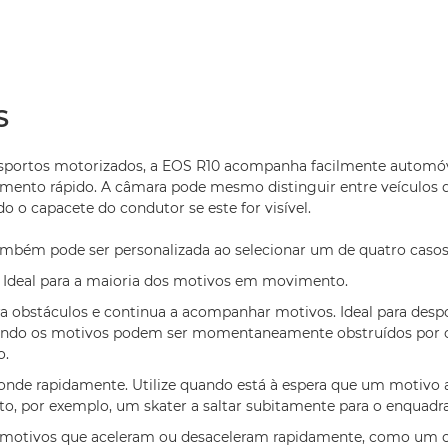
S
esportos motorizados, a EOS R10 acompanha facilmente automó
mento rápido. A câmara pode mesmo distinguir entre veículos d
o o capacete do condutor se este for visível.
ambém pode ser personalizada ao selecionar um de quatro casos
l. Ideal para a maioria dos motivos em movimento.
ra obstáculos e continua a acompanhar motivos. Ideal para despo
ndo os motivos podem ser momentaneamente obstruídos por 
o.
onde rapidamente. Utilize quando está à espera que um motivo 
, por exemplo, um skater a saltar subitamente para o enquad
a motivos que aceleram ou desaceleram rapidamente, como um c