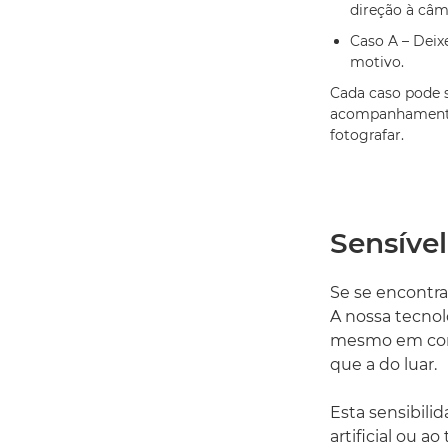
direção à câma
Caso A – Deix
motivo.
Cada caso pode s
acompanhamento 
fotografar.
Sensíve
Se se encontra
A nossa tecnolo
mesmo em con
que a do luar.
Esta sensibili
artificial ou a