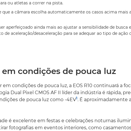
ra ou atletas a correr na pista.
e que a câmara escolha automaticamente os casos acima mais 
er aperfeiçoado ainda mais ao ajustar a sensibilidade de busca e
de aceleração/desaceleração para se adequar ao tipo de ação q
l em condições de pouca luz
r em condições de pouca luz, a EOS R10 continuará a foc
gia Dual Pixel CMOS AF II líder da indústria é rápida, prec
1
dições de pouca luz como -4EV
. É aproximadamente 
dade é excelente em festas e celebrações noturnas ilum
o tirar fotografias em eventos interiores, como casamentos