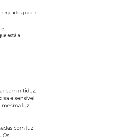
adequados para o
 o
ue está a
ar com nitidez.
isa e sensível,
a mesma luz
inadas com luz
. Os