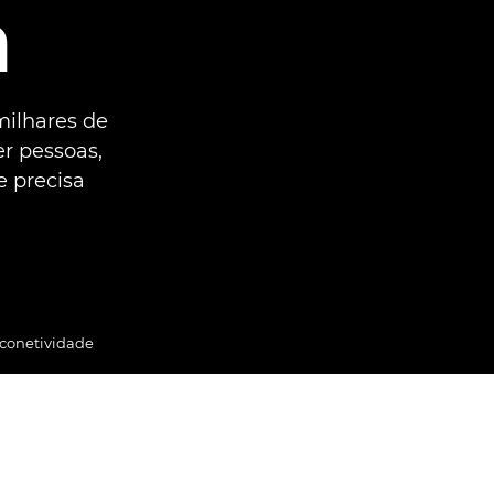
a
milhares de
r pessoas,
e precisa
 conetividade