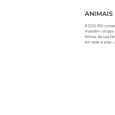
ANIMAIS
A EOS R10 conseg
mantêm nítidos 
felinos da sua f
em aves a voar, 