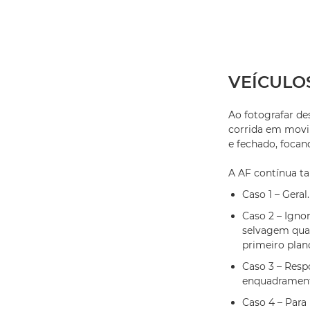
VEÍCULO
Ao fotografar d
corrida em movi
e fechado, focand
A AF contínua t
Caso 1 – Gera
Caso 2 – Igno
selvagem qua
primeiro plan
Caso 3 – Resp
enquadramento
Caso 4 – Par