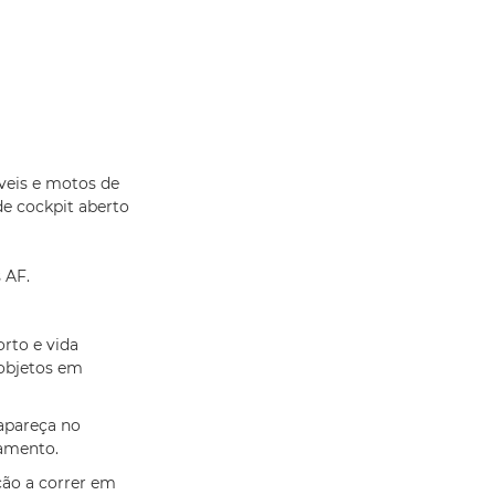
veis e motos de
e cockpit aberto
 AF.
rto e vida
objetos em
apareça no
ramento.
ão a correr em