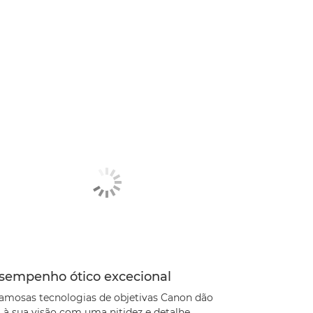
sempenho ótico excecional
famosas tecnologias de objetivas Canon dão
a à sua visão com uma nitidez e detalhe