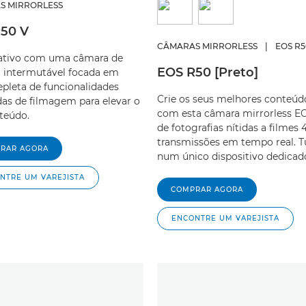
S MIRRORLESS
50 V
CÂMARAS MIRRORLESS
|
EOS R5
iativo com uma câmara de
EOS R50 [Preto]
a intermutável focada em
repleta de funcionalidades
Crie os seus melhores conteúd
as de filmagem para elevar o
com esta câmara mirrorless EO
teúdo.
de fotografias nítidas a filmes 
transmissões em tempo real. 
RAR AGORA
num único dispositivo dedicad
NTRE UM VAREJISTA
COMPRAR AGORA
ENCONTRE UM VAREJISTA