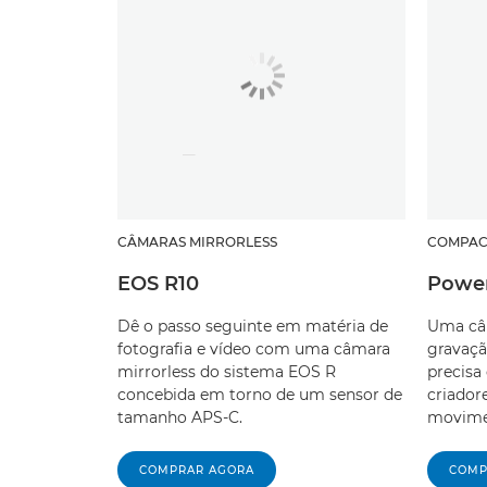
CÂMARAS MIRRORLESS
COMPACT
EOS R10
Power
Dê o passo seguinte em matéria de
Uma câ
fotografia e vídeo com uma câmara
gravaçã
mirrorless do sistema EOS R
precisa
concebida em torno de um sensor de
criador
tamanho APS-C.
movime
COMPRAR AGORA
COMP