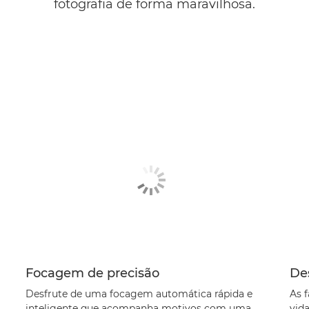
fotografia de forma maravilhosa.
Focagem de precisão
De
Desfrute de uma focagem automática rápida e
As 
inteligente que acompanha motivos com uma
vid