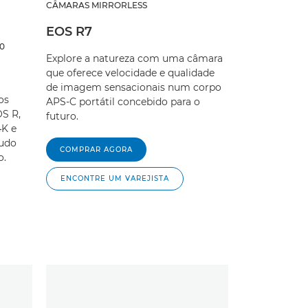
CÂMARAS MIRRORLESS
EOS R7
0
Explore a natureza com uma câmara
que oferece velocidade e qualidade
de imagem sensacionais num corpo
os
APS-C portátil concebido para o
S R,
futuro.
4K e
Tudo
COMPRAR AGORA
o.
ENCONTRE UM VAREJISTA