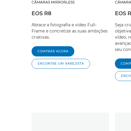
CÂMARAS MIRRORLESS
CÂMARA
EOS R8
EOS R
Abrace a fotografia e vídeo Full-
Seja cr
Frame e concretize as suas ambições
objetiv
criativas.
vídeo, 
avançad
seu con
COMPRAR AGORA
ENCONTRE UM VAREJISTA
COMP
ENCO