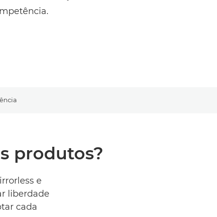
ompetência.
tência
s produtos?
rrorless e
r liberdade
ptar cada