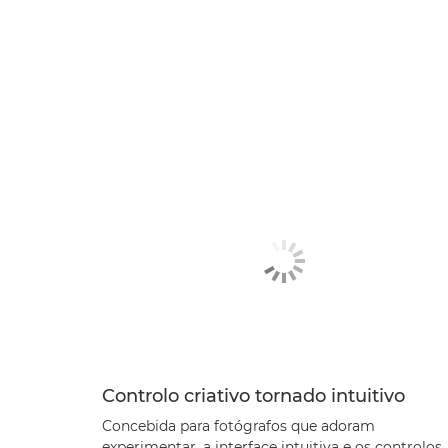
Controlo criativo tornado intuitivo
Concebida para fotógrafos que adoram
experimentar, a interface intuitiva e os controlos