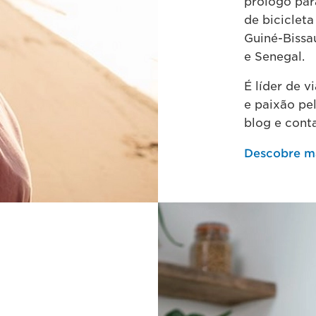
prólogo par
de bicicleta
Guiné-Bissa
e Senegal.
É líder de v
e paixão pe
blog e cont
Descobre m