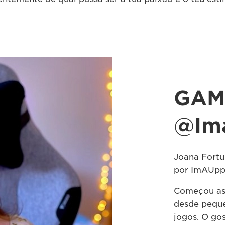
GAM
@Im
Joana Fort
por ImAUppa
Começou as 
desde peque
jogos. O gos