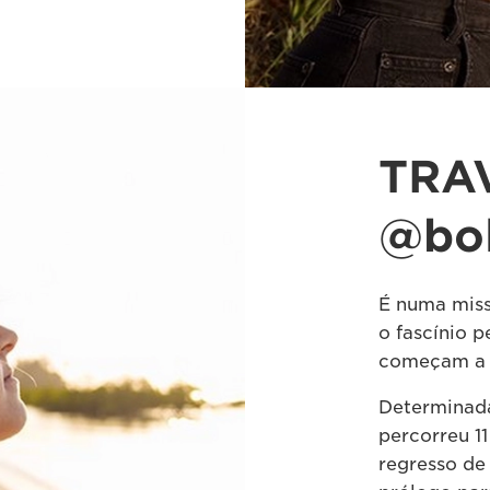
TRAV
@bol
É numa mis
o fascínio p
começam a t
Determinada
percorreu 11
regresso de