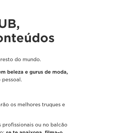
UB,
conteúdos
 resto do mundo.
 em beleza e gurus de moda,
 pessoal.
arão os melhores truques e
profissionais ou no balcão
lo:
se te apaixona, filma-o
.