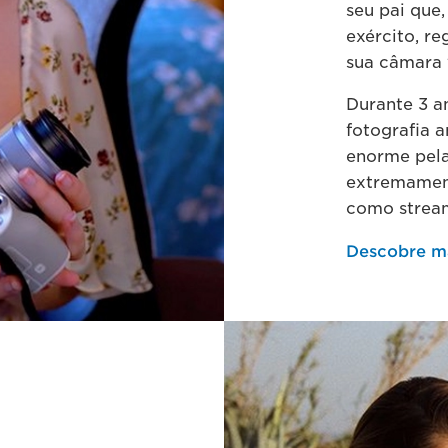
seu pai que
exército, r
sua câmara 
Durante 3 a
fotografia 
enorme pela
extremament
como stream
Descobre m