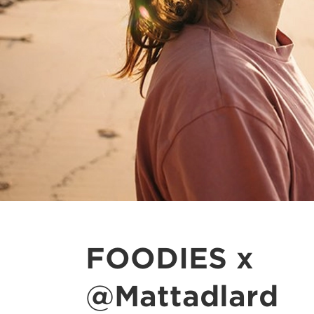
FOODIES x
@Mattadlard