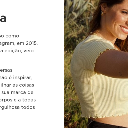
ra
rso como
tagram, em 2015.
a edição, veio
ersas
ão é inspirar,
tilhar as coisas
a sua marca de
orpos e a todas
rgulhosa todos