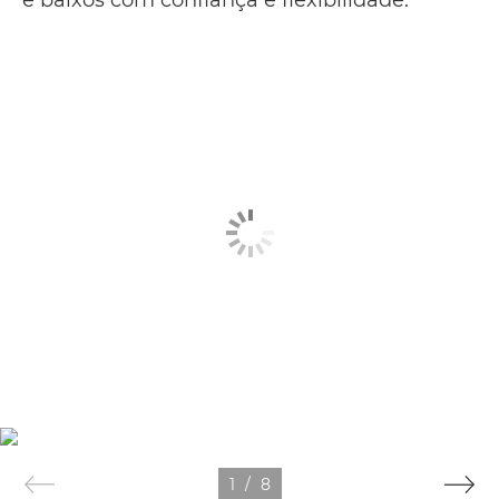
e baixos com confiança e flexibilidade.
1
/
8