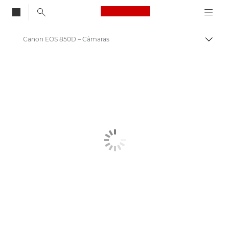
Canon Logo, back to
Canon EOS 850D – Câmaras
Alter
Canon
Câmaras digitais