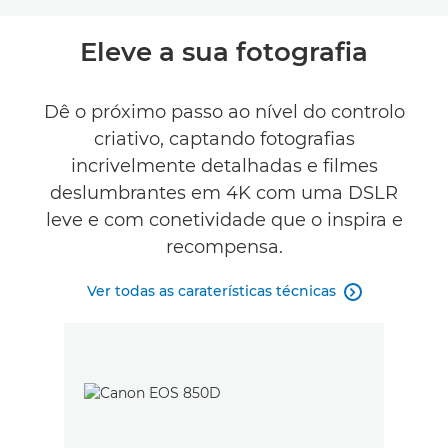
Toggle breadcrumbs
Descrição geral
Eleve a sua fotografia
Caraterísticas técnicas
Dê o próximo passo ao nível do controlo
criativo, captando fotografias
Galeria
incrivelmente detalhadas e filmes
Comentários
deslumbrantes em 4K com uma DSLR
leve e com conetividade que o inspira e
recompensa.
Ver todas as caraterísticas técnicas
