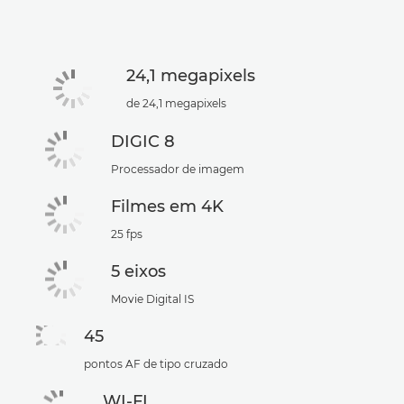
24,1 megapixels
de 24,1 megapixels
DIGIC 8
Processador de imagem
Filmes em 4K
25 fps
5 eixos
Movie Digital IS
45
pontos AF de tipo cruzado
WI-FI