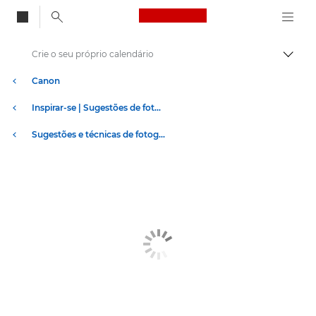
Canon Logo, back to
Crie o seu próprio calendário
Alter
Canon
Inspirar-se | Sugestões de fotografia e impressão, e dicas de compras
Sugestões e técnicas de fotografia e impressão