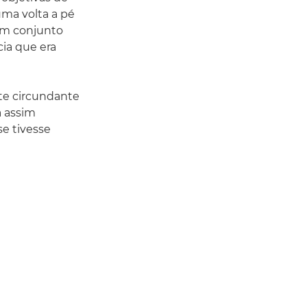
uma volta a pé
Em conjunto
ia que era
te circundante
a assim
e tivesse