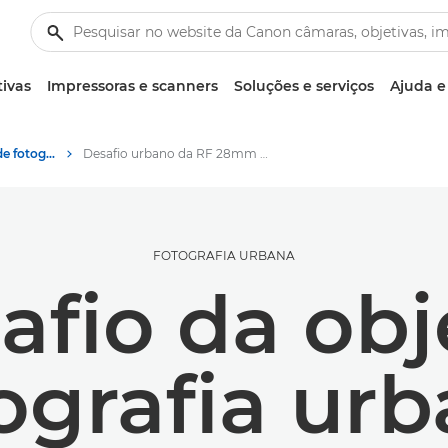
tivas
Impressoras e scanners
Soluções e serviços
Ajuda e
Sugestões e técnicas de fotografia e impressão
Desafio urbano da RF 28mm F2.8 STM
FOTOGRAFIA URBANA
fio da obj
ografia ur