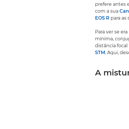
prefere antes 
com a sua
Can
EOS R
para as 
Para ver se er
mínima, conj
distância focal
STM
. Aqui, de
A mistu