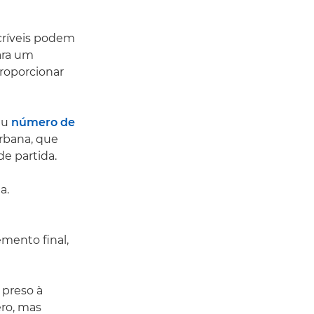
críveis podem
ara um
proporcionar
eu
número de
urbana, que
e partida.
a.
mento final,
 preso à
ero, mas