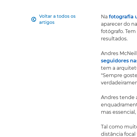
Voltar a todos os
Na
fotografia

artigos
aparecer do na
fotógrafo. Tem
resultados.
Andres McNeil
seguidores nas
tem a arquitet
"Sempre gostei
verdadeirament
Andres tende 
enquadramento 
mas essencial
Tal como muit
distância foca