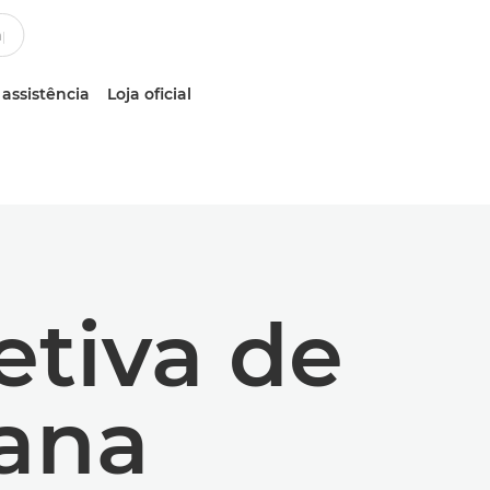
 assistência
Loja oficial
etiva de
bana