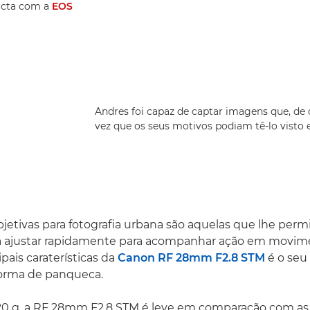
acta com a
EOS
Andres foi capaz de captar imagens que, de
vez que os seus motivos podiam tê-lo visto 
jetivas para fotografia urbana são aquelas que lhe permi
a ajustar rapidamente para acompanhar ação em movime
pais caraterísticas da
Canon RF 28mm F2.8 STM
é o seu
orma de panqueca.
0 g, a RF 28mm F2.8 STM é leve em comparação com as 