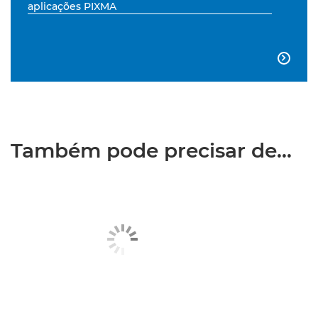
aplicações PIXMA

Também pode precisar de...