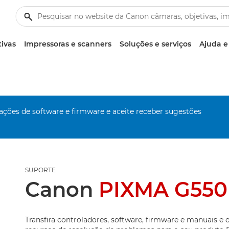
tivas
Impressoras e scanners
Soluções e serviços
Ajuda e
zações de software e firmware e aceite receber sugestões
SUPORTE
Canon
PIXMA G550
Transfira controladores, software, firmware e manuais e 