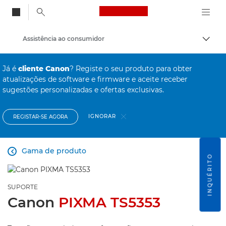
Canon Logo, back to
Assistência ao consumidor
Alter
Canon
Já é
cliente Canon
? Registe o seu produto para obter
atualizações de software e firmware e aceite receber
sugestões personalizadas e ofertas exclusivas.
IGNORAR
REGISTAR-SE AGORA
Gama de produto

INQUÉRITO
SUPORTE
Canon
PIXMA TS5353