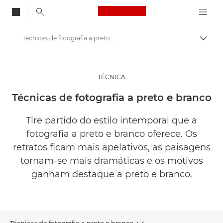
Canon Logo, back to
Técnicas de fotografia a preto e branco | Inspire-se
Alter
Canon
Inspirar-se | Sugestões de fotografia e impressão, e dicas de compras
TÉCNICA
Sugestões e técnicas de fotografia e impressão
Técnicas de fotografia a preto e branco
Tire partido do estilo intemporal que a
fotografia a preto e branco oferece. Os
retratos ficam mais apelativos, as paisagens
tornam-se mais dramáticas e os motivos
ganham destaque a preto e branco.
Técnicas de fotografia a preto e branco