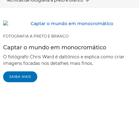
ARTIGOS
PRODUTOS E PACKS RECOMENDADOS
FOTOGRAFIA A PRETO E BRANCO
Outras técnicas
Captar o mundo em monocromático
O fotógrafo Chris Ward é daltónico e explica como criar
imagens focadas nos detalhes mais finos.
SAIBA MAIS