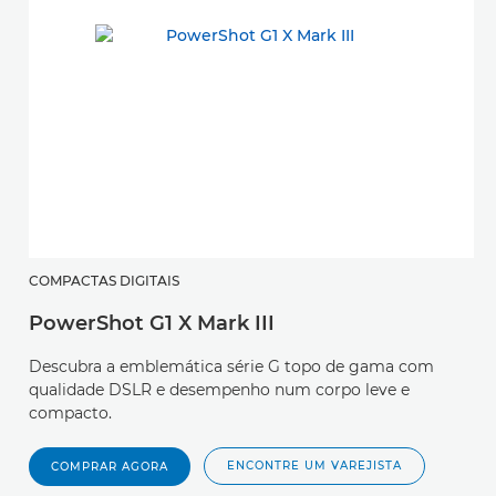
COMPACTAS DIGITAIS
C
PowerShot G1 X Mark III
E
Descubra a emblemática série G topo de gama com
D
qualidade DSLR e desempenho num corpo leve e
c
compacto.
c
ENCONTRE UM VAREJISTA
COMPRAR AGORA