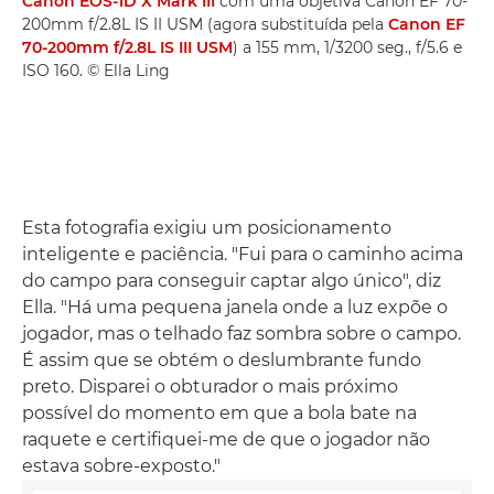
Canon EOS-1D X Mark III
com uma objetiva Canon EF 70-
200mm f/2.8L IS II USM (agora substituída pela
Canon EF
70-200mm f/2.8L IS III USM
) a 155 mm, 1/3200 seg., f/5.6 e
ISO 160. © Ella Ling
Esta fotografia exigiu um posicionamento
inteligente e paciência. "Fui para o caminho acima
do campo para conseguir captar algo único", diz
Ella. "Há uma pequena janela onde a luz expõe o
jogador, mas o telhado faz sombra sobre o campo.
É assim que se obtém o deslumbrante fundo
preto. Disparei o obturador o mais próximo
possível do momento em que a bola bate na
raquete e certifiquei-me de que o jogador não
estava sobre-exposto."